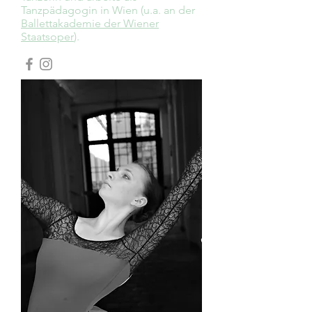
Tanzpädagogin in Wien (u.a. an der
Ballettakademie der Wiener
Staatsoper
).