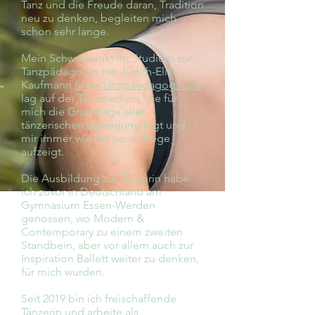
Tanz und die Freude daran, Tradition
neu zu denken, begleiten mich
schon sehr lange.
Mein Schwerpunkt im Studium zur
Tanzpädagogin bei Judith-Elisa
Kaufmann (
www.tanzpaedagogik.eu
)
lag auf der Tanzmedizin, die für
mich die Grundlage aller
tänzerischen Bewegung legt und
mir immer wieder neue Wege
aufzeigt.
Die Ausbildung zur Tänzerin habe
ich zuvor in Deutschland am
Gymnasium Essen-Werden
genossen, wo Modern &
Contemporary zu einem zweiten
Standbein, aber vor allem auch zur
Inspiration Ballett weiter zu denken,
für mich wurden.
Seit 2019 bin ich freischaffende
Tänzerin und arbeite als